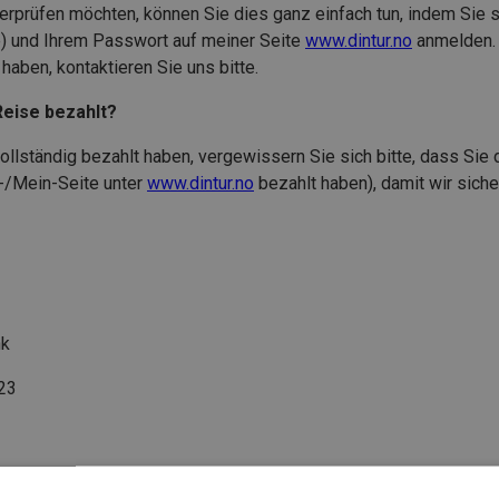
erprüfen möchten, können Sie dies ganz einfach tun, indem Sie s
) und Ihrem Passwort auf meiner Seite
www.dintur.no
anmelden. 
haben, kontaktieren Sie uns bitte.
Reise bezahlt?
ollständig bezahlt haben, vergewissern Sie sich bitte, dass Sie
r-/Mein-Seite unter
www.dintur.no
bezahlt haben), damit wir siche
nk
23
hungsnummer