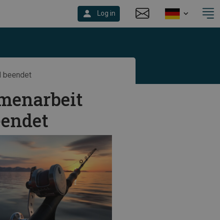
Log in
H beendet
menarbeit
eendet