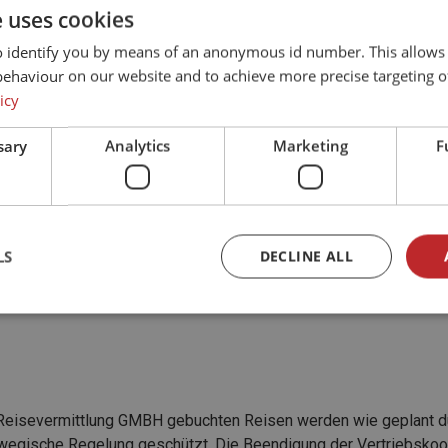
e uses cookies
o identify you by means of an anonymous id number. This allows
behaviour on our website and to achieve more precise targeting o
icy
sary
Analytics
Marketing
F
LS
DECLINE ALL
r Reisevermittlung GMBH gebuchten Reisen werden wie geplant du
rwegische Regelung geschützt. Die Beendigung der Vertriebskoop