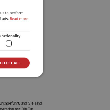
 us to perform
f ads.
Read more
unctionality
ACCEPT ALL
rchgeführt, und Sie sind
eration mit Din Tur