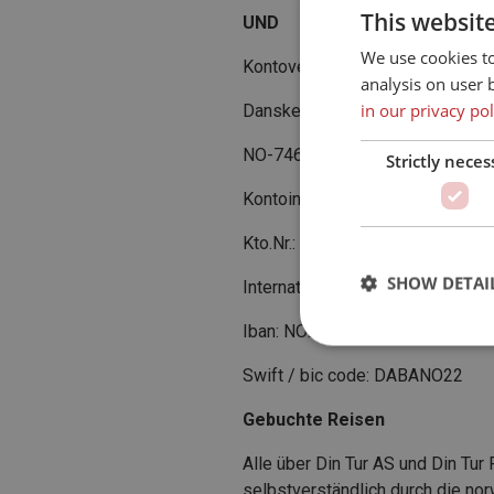
This websit
UND
We use cookies t
Kontoverbindung:
analysis on user 
in our privacy pol
Danske Bank,Søndre gt 15
NO-7466 Trondheim
Strictly neces
Kontoinhaber: DinTur AS
Kto.Nr.: 8426 10 61898
SHOW DETAI
Internationale Bankverbindung:
Iban: NO2884261061898
Swift / bic code: DABANO22
Gebuchte Reisen
Alle über Din Tur AS und Din Tu
selbstverständlich durch die no