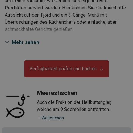
über ein Restaurant, wo Gerichte aus eigenen Bio-
Produkten serviert werden. Hier können Sie die traumhafte
Aussicht auf den Fjord und ein 3-Gänge-Menü mit
Überraschungen des Küchenchefs oder einfache, aber
schmackhafte Gerichte genießen.
• Preisgünstiges Appartement
Mehr sehen
• Gute Anbindung zum Flughafen Tromsø (Transfer möglich)
• Sehr gutes und geschütztes Meeresangeln
Verfügbarkeit prüfen und buchen
• Zahlreiche Wanderwege
• eigenes Restaurant direkt vor Ort
Meeresfischen
• Reiten
Auch die Fraktion der Heilbuttangler,
welche am 9 Seemeilen entfernten...
- Weiterlesen