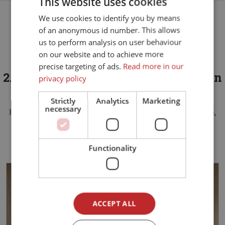
This website uses cookies
We use cookies to identify you by means
of an anonymous id number. This allows
us to perform analysis on user behaviour
on our website and to achieve more
Zum Urlaubsort
precise targeting of ads.
Read more in our
2. Eine oder mehrere Wohneinheiten
privacy policy
auswählen
Strictly
Analytics
Marketing
necessary
Im Unterkunftspreis enthalten: Handtücher und Bettwäsche,
Stromkosten, Heizkosten, Wasserkosten und W-Lan
Allgemeine Geschäftsbedingungen (PDF)
Functionality
ACCEPT ALL