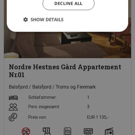
DECLINE ALL
SHOW DETAILS
Nordre Hestnes Gård Appartement
Nr.01
Balsfjord
Balsfjord
Troms og Finnmark
Schlafzimmer:
1
Pers. insgesamt:
3
Preis von:
EUR 1 135,-