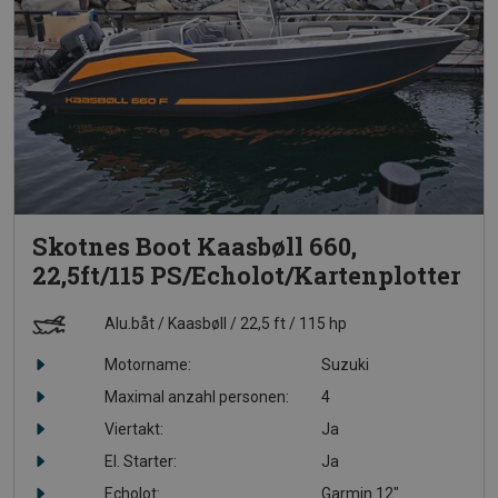
Skotnes Boot Kaasbøll 660,
22,5ft/115 PS/Echolot/Kartenplotter
Alu.båt
Kaasbøll
22,5 ft
115 hp
Motorname:
Suzuki
Maximal anzahl personen:
4
Viertakt:
Ja
El. Starter:
Ja
Echolot:
Garmin 12"