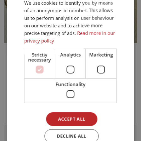
We use cookies to identify you by means
of an anonymous id number. This allows
us to perform analysis on user behaviour
on our website and to achieve more
precise targeting of ads.
Read more in our
privacy policy
Skotnes Kystferie Ferienhütte
Strictly
Analytics
Marketing
necessary
Bindal
Helgeland
Nordland
Schlafzimmer:
3
Functionality
Pers. insgesamt:
4
Preis von:
EUR 850,-
ACCEPT ALL
Details anzeigen
DECLINE ALL