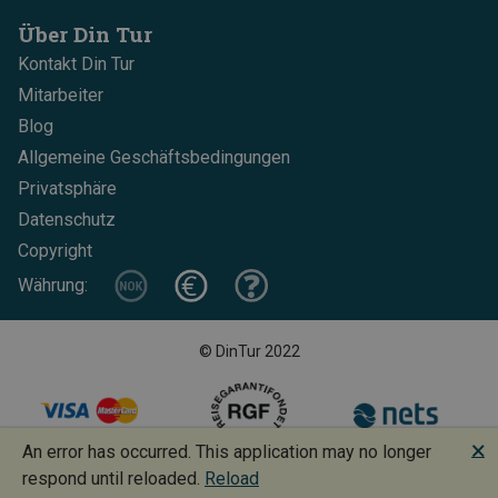
Über Din Tur
Kontakt Din Tur
Mitarbeiter
Blog
Allgemeine Geschäftsbedingungen
Privatsphäre
Datenschutz
Copyright
Währung:
© DinTur 2022
🗙
An error has occurred. This application may no longer
Design und Entwicklung: Increo + BoMan
respond until reloaded.
Reload