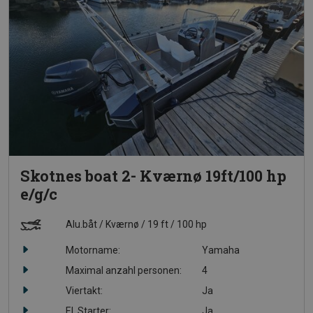
Skotnes boat 2- Kværnø 19ft/100 hp
e/g/c
Alu.båt
Kværnø
19 ft
100 hp
Motorname:
Yamaha
Maximal anzahl personen:
4
Viertakt:
Ja
El. Starter:
Ja