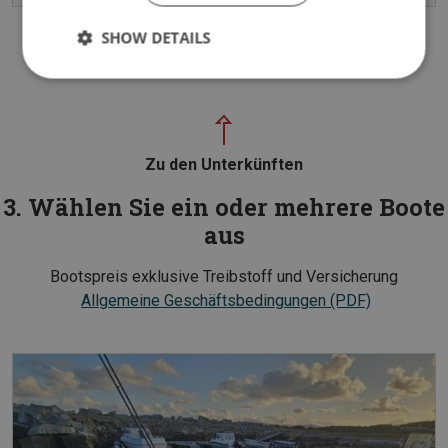
SHOW DETAILS
Zu den Unterkünften
3. Wählen Sie ein oder mehrere Boote
aus
Bootspreis exklusive Treibstoff und Versicherung
Allgemeine Geschäftsbedingungen (PDF)