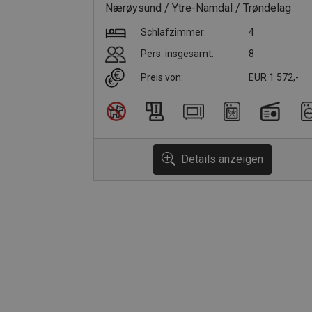
Nærøysund
Ytre-Namdal
Trøndelag
Schlafzimmer:
4
Pers. insgesamt:
8
Preis von:
EUR 1 572,-
Details anzeigen