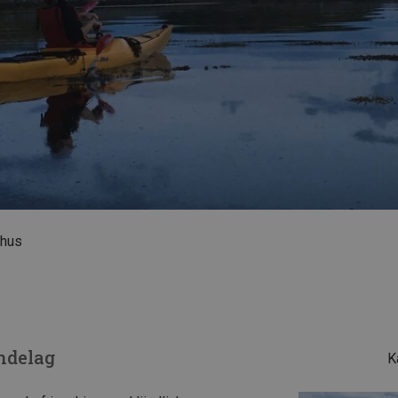
ehus
s
ndelag
K