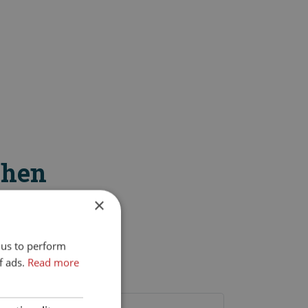
chen
×
 us to perform
f ads.
Read more