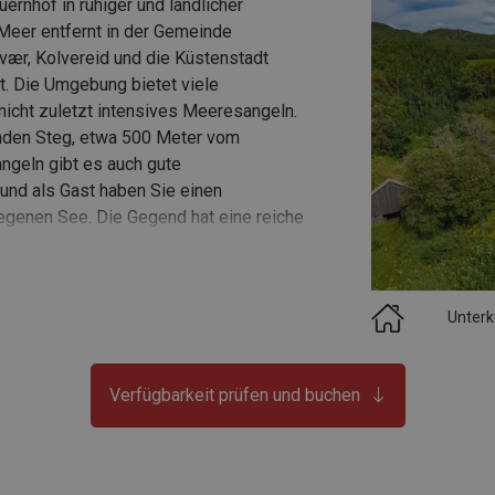
ernhof in ruhiger und ländlicher
eer entfernt in der Gemeinde
vær, Kolvereid und die Küstenstadt
rt. Die Umgebung bietet viele
 nicht zuletzt intensives Meeresangeln.
nden Steg, etwa 500 Meter vom
ngeln gibt es auch gute
und als Gast haben Sie einen
egenen See. Die Gegend hat eine reiche
sche Tiere wie Seeadler und Elche sind
nd um Storeval. An den Häusern gibt es
ichen, in denen Sie sich unbefangen
Unterk
• Perfekter Lebensraum für alle beliebten
Verfügbarkeit prüfen und buchen