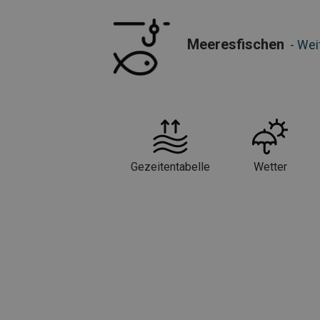
• Kostenloser Angelschein im örtlichen Sü
Meeresfischen
- Wei
• Reichhaltige Tier- und Vogelwelt
Gezeitentabelle
Wetter