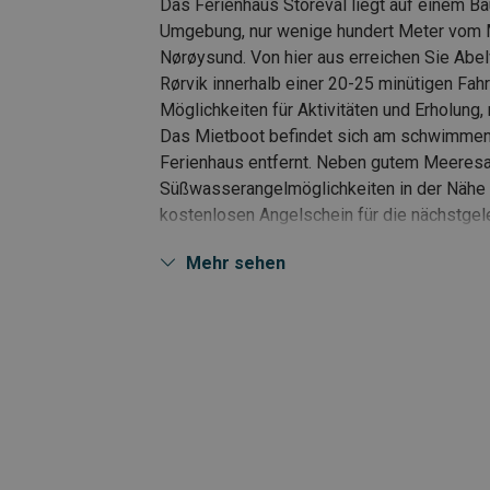
Das Ferienhaus Storeval liegt auf einem Bau
Umgebung, nur wenige hundert Meter vom M
Nørøysund. Von hier aus erreichen Sie Abel
Rørvik innerhalb einer 20-25 minütigen Fah
Möglichkeiten für Aktivitäten und Erholung,
Das Mietboot befindet sich am schwimme
Ferienhaus entfernt. Neben gutem Meeresa
Süßwasserangelmöglichkeiten in der Nähe 
kostenlosen Angelschein für die nächstgel
Tier- und Vogelwelt und ikonische norwegi
Mehr sehen
das ganze Jahr über häufige Sichtungen ru
Gartenmöbel, eine Feuerstelle/Grill in Bere
aufhalten können. Willkommen in Storeval! 
Meeressportfische in Mittelnorwegen
• Fischerboote zu vermieten
• Markierte Wanderwege
• Privater Standort