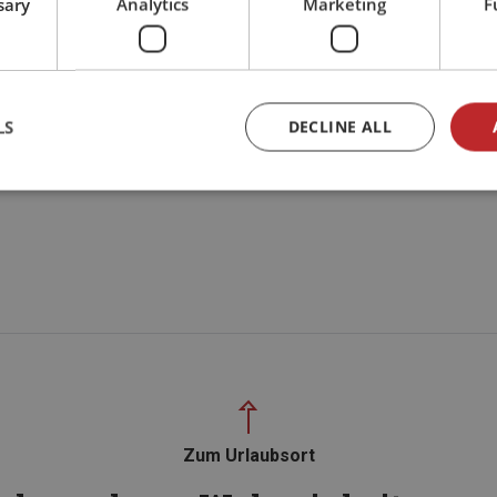
sary
Analytics
Marketing
F
LS
DECLINE ALL
Zum Urlaubsort