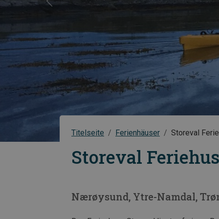
Vorheriges
Titelseite
Ferienhäuser
Storeval Feri
Storeval Feriehu
Nærøysund
Ytre-Namdal
Trø