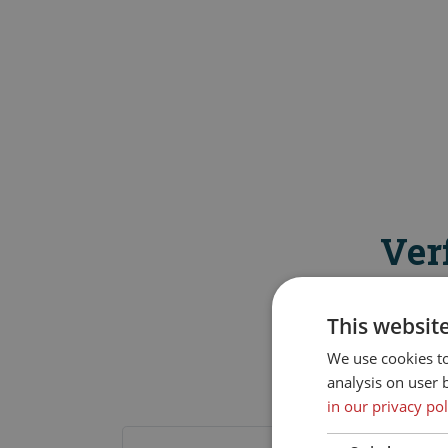
Ver
This websit
We use cookies t
analysis on user 
in our privacy pol