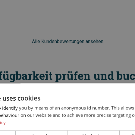
Alle Kundenbewertungen ansehen
fügbarkeit prüfen und bu
1. Datum wählen
e uses cookies
o identify you by means of an anonymous id number. This allows
Datum auswählen
Übersichtskalender
behaviour on our website and to achieve more precise targeting o
icy