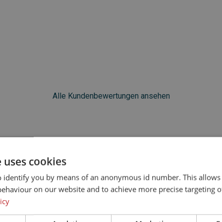
Alle Kundenbewertungen ansehen
fügbarkeit prüfen und bu
e uses cookies
o identify you by means of an anonymous id number. This allows
1. Datum wählen
behaviour on our website and to achieve more precise targeting o
icy
Datum auswählen
Übersichtskalender