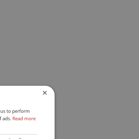
×
chen
 us to perform
f ads.
Read more