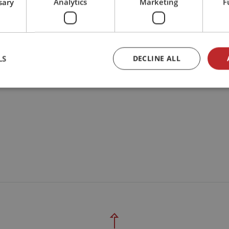
sary
Analytics
Marketing
F
LS
DECLINE ALL