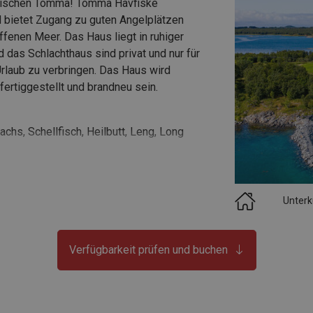
astischen Tomma! Tomma Havfiske
nd bietet Zugang zu guten Angelplätzen
ffenen Meer. Das Haus liegt in ruhiger
as Schlachthaus sind privat und nur für
 Urlaub zu verbringen. Das Haus wird
fertiggestellt und brandneu sein.
chs, Schellfisch, Heilbutt, Leng, Long
r Familien - ideal für längere
Unterk
ma
Verfügbarkeit prüfen und buchen