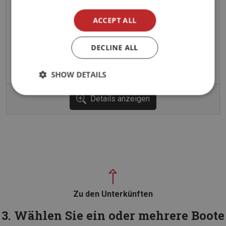
Schlafzimmer:
4
ACCEPT ALL
Pers. insgesamt:
6
Preis von:
EUR 1 762,-
DECLINE ALL
SHOW DETAILS
Details anzeigen
Zu den Unterkünften
3. Wählen Sie ein oder mehrere Boote