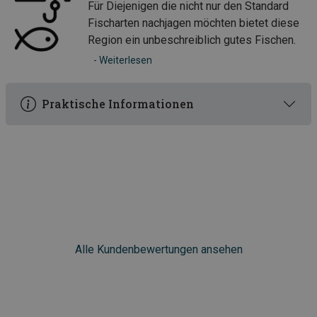
• Kvænangselva, ein guter Lachsfluss
Für Diejenigen die nicht nur den Standard
Fischarten nachjagen möchten bietet diese
• sehr gutes Meerforellen- und Lachsangeln im Meer
Region ein unbeschreiblich gutes Fischen.
• Filetierhaus mit Süßwasser
- Weiterlesen
Praktische Informationen
Alle Kundenbewertungen ansehen