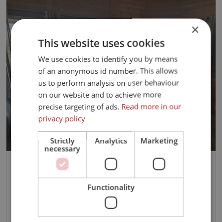
×
This website uses cookies
We use cookies to identify you by means
of an anonymous id number. This allows
us to perform analysis on user behaviour
on our website and to achieve more
precise targeting of ads.
Read more in our
privacy policy
Strictly
Analytics
Marketing
necessary
Toppelbukt Lodge & Sjøfiske incl.
endcleaning minimum 3 nights
Functionality
booking
Kvænangen
Kvænangen
Troms og Finnmark