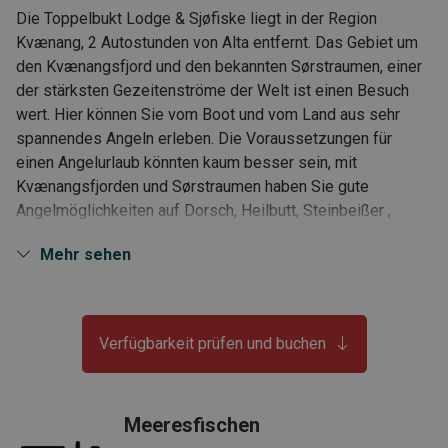
Die Toppelbukt Lodge & Sjøfiske liegt in der Region
Kvænang, 2 Autostunden von Alta entfernt. Das Gebiet um
den Kvænangsfjord und den bekannten Sørstraumen, einer
der stärksten Gezeitenströme der Welt ist einen Besuch
wert. Hier können Sie vom Boot und vom Land aus sehr
spannendes Angeln erleben. Die Voraussetzungen für
einen Angelurlaub könnten kaum besser sein, mit
Kvænangsfjorden und Sørstraumen haben Sie gute
Angelmöglichkeiten auf Dorsch, Heilbutt, Steinbeißer ,
Rotbarsch, Seelachs und viele andere Arten. Was aber noch
Mehr sehen
spannender sein kann, sind die guten Angelbedingungen für
Lachs und Meerforelle in der nahegelegenen
Kvænangselva und natürlich im Fjord direkt vor der Hütte.
Verfügbarkeit prüfen und buchen
• gute Möglichkeiten zum Fischen im Süßwasser / Forelle /
Seesaibling
Meeresfischen