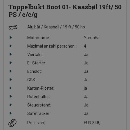
Toppelbukt Boot 01- Kaasbøl 19ft/ 50
PS / e/c/g
Alu.båt
Kaasbøll
19 ft
50 hp
Motorname:
Yamaha
Maximal anzahl personen:
4
Viertakt:
Ja
El. Starter:
Ja
Echolot:
Ja
GPS:
Ja
Karten-Plotter:
ja
Rutenhalter:
Ja
Steuerstand:
Ja
Safetracker:
Ja
Preis von:
EUR 848,-