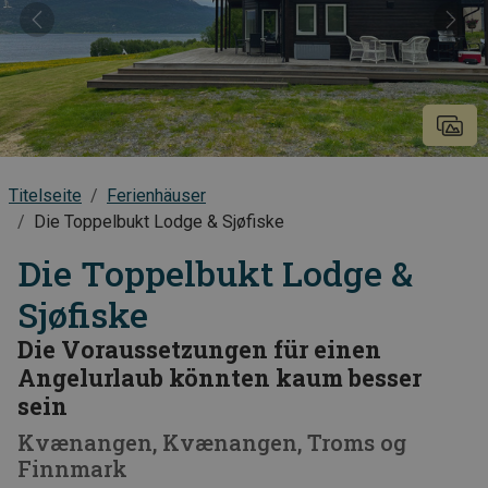
Vorheriges
Näch
Titelseite
Ferienhäuser
Die Toppelbukt Lodge & Sjøfiske
Die Toppelbukt Lodge &
Sjøfiske
Die Voraussetzungen für einen
Angelurlaub könnten kaum besser
sein
Kvænangen
Kvænangen
Troms og
Finnmark