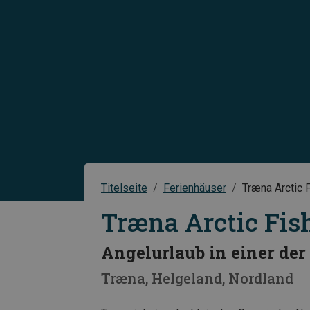
Titelseite
Ferienhäuser
Træna Arctic 
Træna Arctic Fis
Angelurlaub in einer de
Træna
Helgeland
Nordland