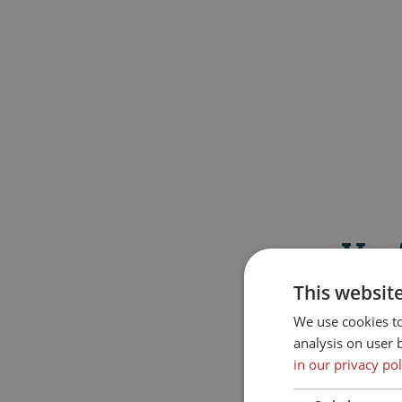
Ver
This websit
We use cookies t
analysis on user 
in our privacy pol