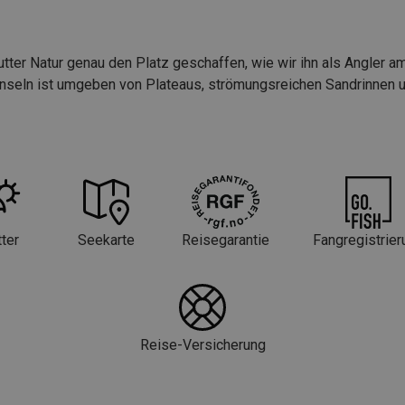
el Sanna!
ter Natur genau den Platz geschaffen, wie wir ihn als Angler a
!
nseln ist umgeben von Plateaus, strömungsreichen Sandrinnen und
agen AUSSER samstags nach Selvær und
ter
Seekarte
Reisegarantie
Fangregistrier
Reise-Versicherung