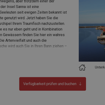
rwegens, aber trotzdem einer der
der Insel Sanna ist eine
eeleuten seit ewigen Zeiten bekannt ist
te genutzt wird. Jetzt haben Sie die
chipel Ihrem Traumfisch nachzustellen.
ie es nur eben geht und in Kombination
en Gewässern finden Sie hier ein wahres
ie Artenvielfalt und auch die
che wird auch Sie in Ihren Bann ziehen –
r Polarkreis hier direkt durchführt, kann
ieren. Herzlich willkommen!
Unterk
Verfügbarkeit prüfen und buchen
Anfrage
iet