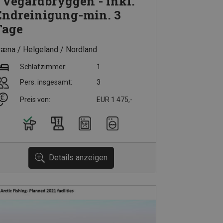
- Vegardbryggen - inkl.
Endreinigung-min. 3
Tage
ræna
Helgeland
Nordland
Schlafzimmer:
1
Pers. insgesamt:
3
Preis von:
EUR 1 475,-
Details anzeigen