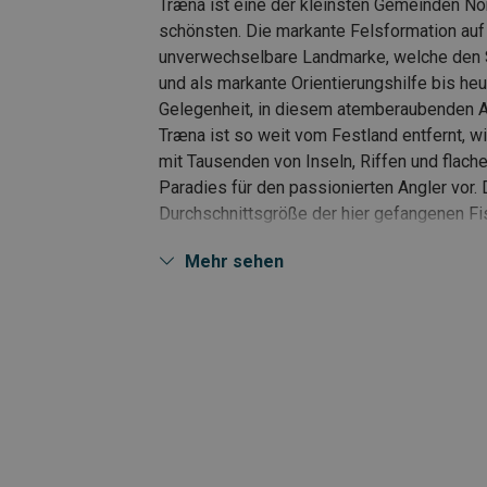
Træna ist eine der kleinsten Gemeinden No
schönsten. Die markante Felsformation auf 
unverwechselbare Landmarke, welche den S
und als markante Orientierungshilfe bis heu
Gelegenheit, in diesem atemberaubenden Ar
Træna ist so weit vom Festland entfernt, w
mit Tausenden von Inseln, Riffen und flach
Paradies für den passionierten Angler vor. D
Durchschnittsgröße der hier gefangenen Fis
und das alles direkt vor Ihrer Haustür. Da de
Mehr sehen
man auch von langen Sommernächten profit
• Hochwertige Unterkunft direkt am Wasser
• Kostenloser Whirlpool und Grillhütte auf 
• Stabile und sichere Boote
• Faszinierendes und vielfältiges Angelgeb