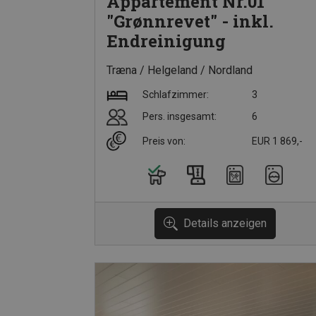
Appartement Nr.01
"Grønnrevet" - inkl.
Endreinigung
Træna
Helgeland
Nordland
Schlafzimmer:
3
Pers. insgesamt:
6
Preis von:
EUR 1 869,-
Details anzeigen