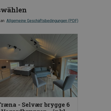
uswählen
Lan
Allgemeine Geschäftsbedingungen (PDF)
Træna - Selvær brygge 6