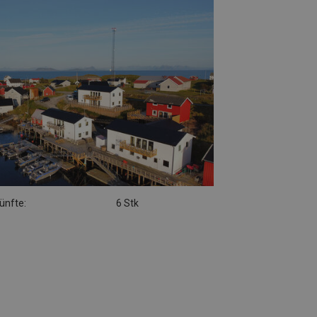
ünfte:
6 Stk