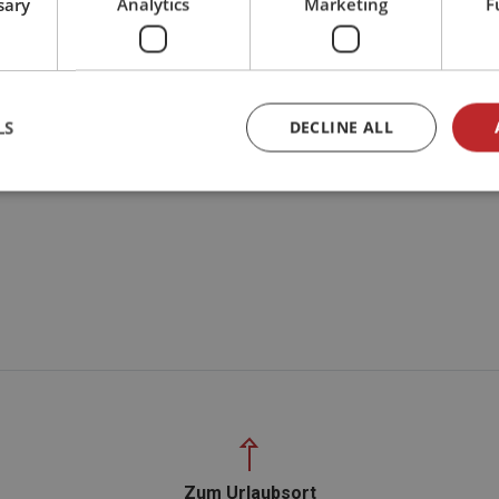
sary
Analytics
Marketing
F
LS
DECLINE ALL
Zum Urlaubsort