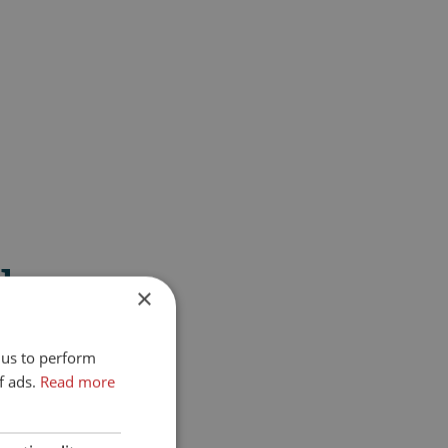
chen
×
 us to perform
f ads.
Read more