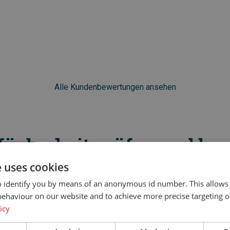
Alle Kundenbewertungen ansehen
fügbarkeit prüfen und bu
e uses cookies
1. Datum wählen
o identify you by means of an anonymous id number. This allows
behaviour on our website and to achieve more precise targeting o
icy
Datum auswählen
Übersichtskalender