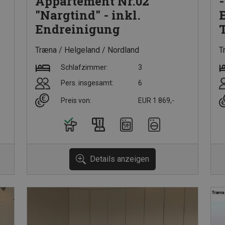
Appartement Nr.02
"Nargtind" - inkl.
Endreinigung
Træna
Helgeland
Nordland
T
Schlafzimmer:
3
Pers. insgesamt:
6
Preis von:
EUR 1 869,-
Details anzeigen