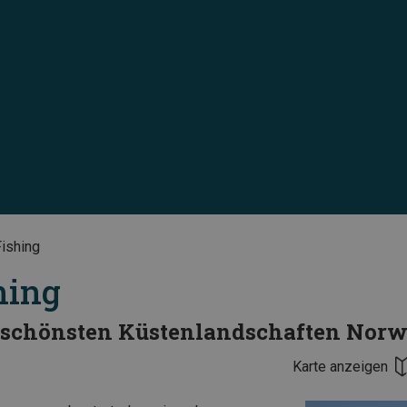
Fishing
hing
r schönsten Küstenlandschaften Norw
Karte anzeigen