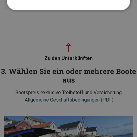
Details anzeigen
Zu den Unterkünften
3. Wählen Sie ein oder mehrere Boote
aus
Bootspreis exklusive Treibstoff und Versicherung
Allgemeine Geschäftsbedingungen (PDF)