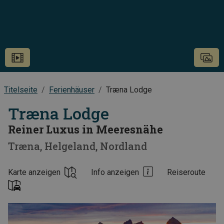
Titelseite
Ferienhäuser
Træna Lodge
Træna Lodge
Reiner Luxus in Meeresnähe
Træna
Helgeland
Nordland
Karte anzeigen
Info anzeigen
Reiseroute