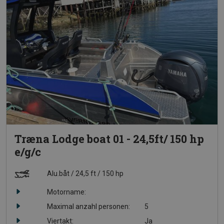
Træna Lodge boat 01 - 24,5ft/ 150 hp
e/g/c
Alu.båt
24,5 ft
150 hp
Motorname:
Maximal anzahl personen:
5
Viertakt:
Ja