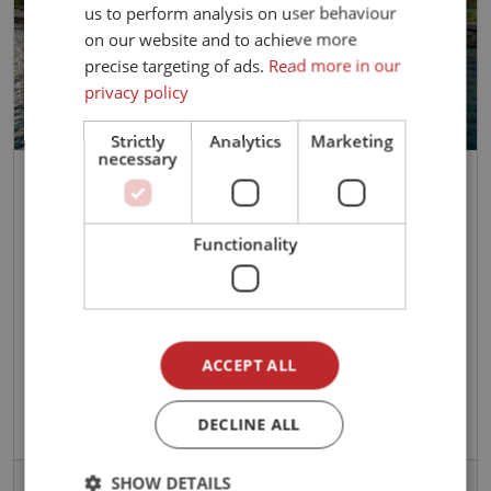
us to perform analysis on user behaviour
on our website and to achieve more
precise targeting of ads.
Read more in our
privacy policy
Strictly
Analytics
Marketing
necessary
Træna Lodge - inkludert
sluttrengjøring
Functionality
Træna
Helgeland
Nordland
Schlafzimmer:
4
Pers. insgesamt:
8
ACCEPT ALL
Preis von:
EUR 3 483,-
DECLINE ALL
SHOW DETAILS