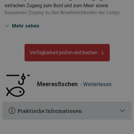
einfachen Zugang zum Boot und zum Meer sowie
bequemen Zugang zu den Annehmlichkeiten der Lodge
bietet. Træna ist bekannt für sein hervorragendes
Mehr sehen
Angelrevier mit einer Fülle an großen Fischen und
exklusiven Arten, die sowohl Profis als auch Amateure
anziehen. Die Unterkunft ist mit luxuriösen Details
ausgestattet, damit Sie sich nach einem langen Tag auf
Verfügbarkeit prüfen und buchen
dem Meer entspannen können. Dies ist der perfekte Ort für
alle, die einen Angelurlaub in malerischer Umgebung
genießen möchten, ohne auf Komfort oder Qualität zu
verzichten.
Meeresfischen
- Weiterlesen
Willkommen in der Træna Lodge!
• Fantastisches Angeln auf Heilbutt, Dorch, Seelachs, Lumb
und viele andere Arten
Praktische Informationen
• Privater Schwimmsteg und Filetierhaus direkt unterhalb
des Hauses