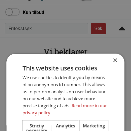
Kun tilbud
Søk
Vi beklager
×
Beklager, denne siden finnes ikke.
This website uses cookies
We use cookies to identify you by means
Gå til forsiden
of an anonymous id number. This allows
us to perform analysis on user behaviour
on our website and to achieve more
precise targeting of ads.
Read more in our
privacy policy
Strictly
Analytics
Marketing
Til toppen
necessary