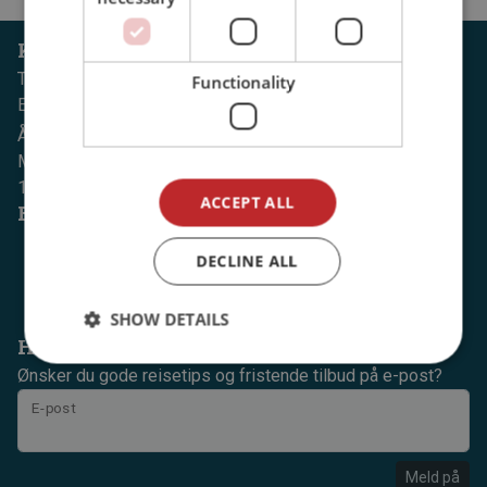
Kundeservice
Tlf: (+47) 74 07 30 00
Functionality
E-post: office@dintur.no
Åpningstider:
Mandag til torsdag, kl. 08.00 til 18.00, fredager, 08.00 til
15.30.
ACCEPT ALL
Følg oss på
DECLINE ALL
SHOW DETAILS
Hold deg oppdatert
Ønsker du gode reisetips og fristende tilbud på e-post?
E-post
Meld på