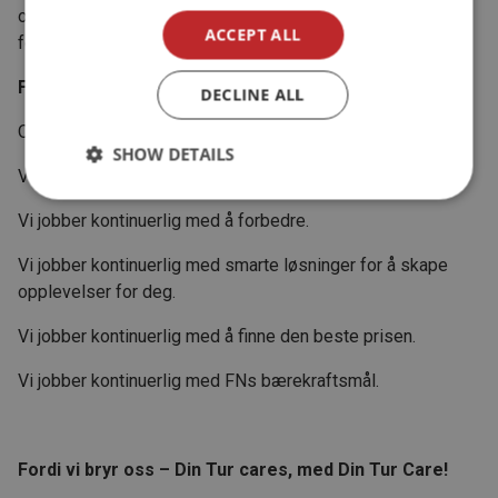
og søker hele tiden å gjøre en forskjell, der vi kan gjøre en
ACCEPT ALL
forskjell.
Fordi vi bryr oss!
DECLINE ALL
Og det er vårt løfte til deg.
SHOW DETAILS
Vi bryr oss!
Vi jobber kontinuerlig med å forbedre.
Vi jobber kontinuerlig med smarte løsninger for å skape
opplevelser for deg.
Vi jobber kontinuerlig med å finne den beste prisen.
Vi jobber kontinuerlig med FNs bærekraftsmål.
Fordi vi bryr oss – Din Tur cares, med Din Tur Care!