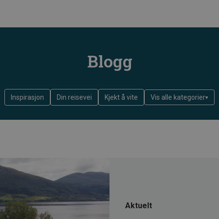
Blogg
Inspirasjon
Din reisevei
Kjekt å vite
Vis alle kategorier
Aktuelt