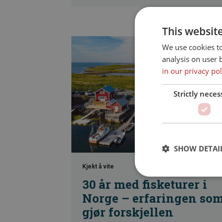
This websit
We use cookies t
analysis on user 
in our privacy pol
Strictly neces
SHOW DETAI
Kjekt å vite
30 år med fisketurer i
Norge – erfaringen so
gjør forskjellen