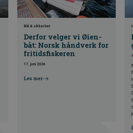
Båt & sikkerhet
I
Derfor velger vi Øien-
båt: Norsk håndverk for
fritidsfiskeren
1
17. juni 2026
f
Les mer