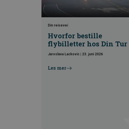
Din reisevei
Hvorfor bestille
flybilletter hos Din Tur
Jaroslava Lackovic
|
23. juni 2026
Les mer