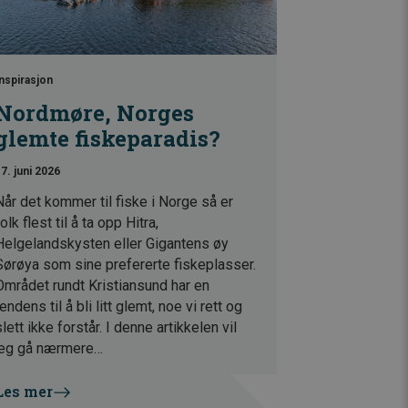
nspirasjon
Nordmøre, Norges
glemte fiskeparadis?
7. juni 2026
Når det kommer til fiske i Norge så er
olk flest til å ta opp Hitra,
Helgelandskysten eller Gigantens øy
Sørøya som sine prefererte fiskeplasser.
Området rundt Kristiansund har en
tendens til å bli litt glemt, noe vi rett og
slett ikke forstår. I denne artikkelen vil
jeg gå nærmere…
Les mer