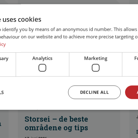
e uses cookies
o identify you by means of an anonymous id number. This allows
behaviour on our website and to achieve more precise targeting o
icy
sary
Analytics
Marketing
F
K
LS
DECLINE ALL
Fisketips
Storsei – de beste
m
områdene og tips