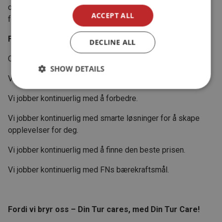
og søker hele tiden å gjøre en forskjell, der vi kan gjøre en
ACCEPT ALL
forskjell.
Fordi vi bryr oss!
DECLINE ALL
Og det er vårt løfte til deg.
SHOW DETAILS
Vi bryr oss!
Vi jobber kontinuerlig med å forbedre.
Vi jobber kontinuerlig med smarte løsninger for å skape
opplevelser for deg.
Vi jobber kontinuerlig med å finne den beste prisen.
Vi jobber kontinuerlig med FNs bærekraftsmål.
Fordi vi bryr oss – Din Tur cares, med Din Tur Care!