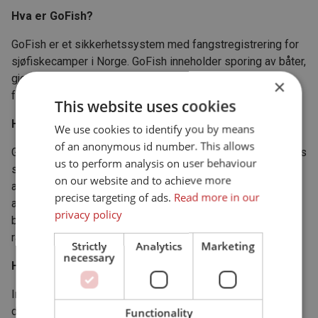
Hva er GoFish?
GoFish er et sikkerhetssystem med fangstregistrering for
sjøfiskecamper i Norge. GoFish inneholder sporing av båter,
gjesteregister, booking, fangstregistrering og
×
fangstrapportering.
This website uses cookies
Hva er formålet med GoFish?
We use cookies to identify you by means
of an anonymous id number. This allows
GoFish skal bidra til økt sikkerhet til sjøs gjennom at båtens
us to perform analysis on user behaviour
siste posisjon og sporingslogg er tilgjengelig for de
on our website and to achieve more
ansatte på fiskecampen. Ved en uønsket hendelse vil de
precise targeting of ads.
Read more in our
ansatte vite hvor båten befinner seg. GoFish skal også
privacy policy
bidra til at fiskecampen overholder myndighetskravene om
rapportering av fangst.
Strictly
Analytics
Marketing
necessary
Hvorfor trenger dere min personinformasjon?
Informasjon om deg som gjest registreres i GoFish for at
de ansatte skal vite hvem som er på fiskecampen, hvem
Functionality