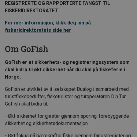
REGISTRERTE OG RAPPORTERTE FANGST TIL
FISKERIDIREKTORATET.
For mer informasjon, klikk deg inn på
fiskeridirektoratets side her
Om GoFish
GoFish er et sikkerhets- og registreringssystem som
skal bidra til økt sikkerhet når du skal på fiskeferie i
Norge.
GoFish er utviklet av it-selskapet Dualog i samarbeid med
turistfiskebedrifter, fisketurister og turoperatøren Din Tur.
GoFish skal bidra til:
- Økt sikkerhet for gjester gjennom sporing, forebyggende
sikkerhet og sikkerhetsdokumentasjon.
- Økt fokus på bærekraftig fiske gjennom fangstregistering