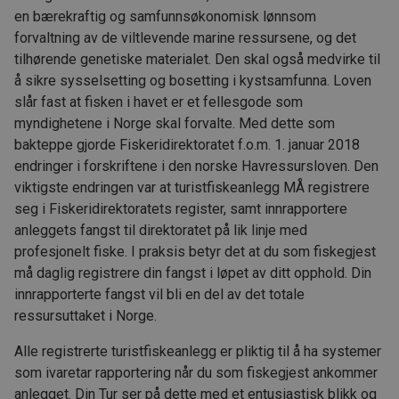
en bærekraftig og samfunnsøkonomisk lønnsom
forvaltning av de viltlevende marine ressursene, og det
tilhørende genetiske materialet. Den skal også medvirke til
å sikre sysselsetting og bosetting i kystsamfunna. Loven
slår fast at fisken i havet er et fellesgode som
myndighetene i Norge skal forvalte. Med dette som
bakteppe gjorde Fiskeridirektoratet f.o.m. 1. januar 2018
endringer i forskriftene i den norske Havressursloven. Den
viktigste endringen var at turistfiskeanlegg MÅ registrere
seg i Fiskeridirektoratets register, samt innrapportere
anleggets fangst til direktoratet på lik linje med
profesjonelt fiske. I praksis betyr det at du som fiskegjest
må daglig registrere din fangst i løpet av ditt opphold. Din
innrapporterte fangst vil bli en del av det totale
ressursuttaket i Norge.
Alle registrerte turistfiskeanlegg er pliktig til å ha systemer
som ivaretar rapportering når du som fiskegjest ankommer
anlegget. Din Tur ser på dette med et entusiastisk blikk og