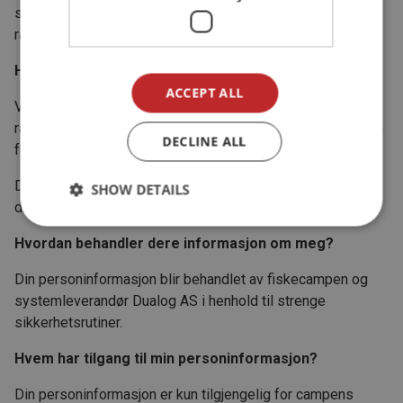
som er om bord og hvem som har ansvar for sikkerhet og
rapportering av fangst.
Hvorfor trenger dere mitt telefonnummer?
ACCEPT ALL
Ved en uønsket hendelse ønsker de ansatte på campen
raskt å komme i kontakt med deg. Sørg derfor å alltid ha en
DECLINE ALL
fulladet mobil med ut når du skal ut og fiske.
Ditt telefonnummer er også din innlogging i GoFish under
SHOW DETAILS
ditt opphold.
Hvordan behandler dere informasjon om meg?
Din personinformasjon blir behandlet av fiskecampen og
systemleverandør Dualog AS i henhold til strenge
sikkerhetsrutiner.
Hvem har tilgang til min personinformasjon?
Din personinformasjon er kun tilgjengelig for campens