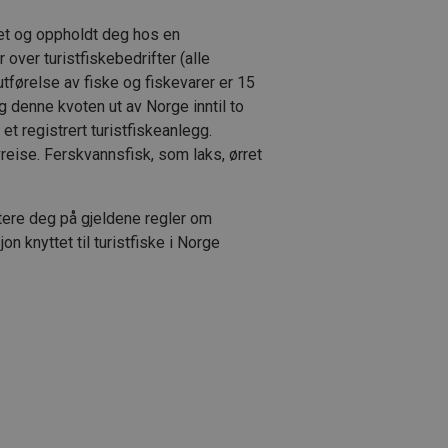
ket og oppholdt deg hos en
r over turistfiskebedrifter (alle
r utførelse av fiske og fiskevarer er 15
g denne kvoten ut av Norge inntil to
et registrert turistfiskeanlegg.
eise. Ferskvannsfisk, som laks, ørret
tere deg på gjeldene regler om
on knyttet til turistfiske i Norge