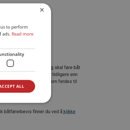
×
 us to perform
f ads.
Read more
unctionality
 01.01.1980 eller senere, og skal føre båt
is. Personer som er født tidligere enn
et og sikkerhet for alle som ferdes til
ACCEPT ALL
r, Ja.
k båtførerbevis finner du ved å
klikke