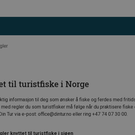
gler
t til turistfiske i Norge
iktig informasjon til deg som ønsker å fiske og ferdes med fritid
 med regler du som turistfisker må følge når du praktisere fiske
 Din Tur via e-post: office@dintur.no eller ring +47 74 07 30 00.
ler knyttet til turistfiske i sjøen