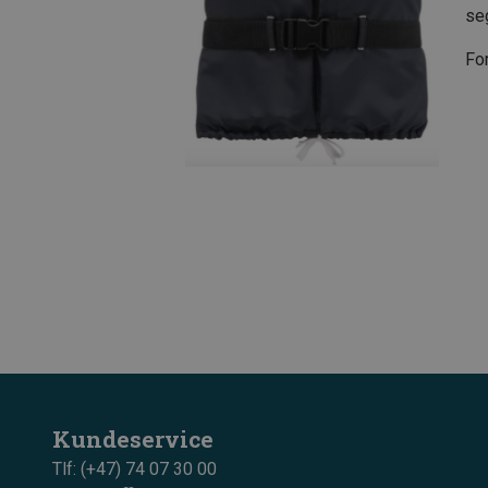
se
For
Kundeservice
Tlf: (+47) 74 07 30 00