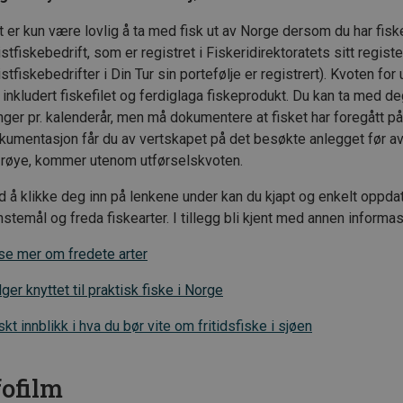
t er kun være lovlig å ta med fisk ut av Norge dersom du har fis
istfiskebedrift, som er registret i Fiskeridirektoratets sitt registe
istfiskebedrifter i Din Tur sin portefølje er registrert). Kvoten fo
 inkludert fiskefilet og ferdiglaga fiskeprodukt. Du kan ta med de
ger pr. kalenderår, men må dokumentere at fisket har foregått på 
kumentasjon får du av vertskapet på det besøkte anlegget før avr
 røye, kommer utenom utførselskvoten.
d å klikke deg inn på lenkene under kan du kjapt og enkelt oppda
stemål og freda fiskearter. I tillegg bli kjent med annen informasj
se mer om fredete arter
ger knyttet til praktisk fiske i Norge
kt innblikk i hva du bør vite om fritidsfiske i sjøen
fofilm