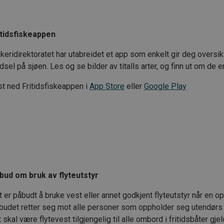
itidsfiskeappen
keridirektoratet har utabreidet et app som enkelt gir deg oversikt
dsel på sjøen. Les og se bilder av titalls arter, og finn ut om de e
st ned Fritidsfiskeappen i
App Store
eller
Google Play
bud om bruk av flyteutstyr
 er påbudt å bruke vest eller annet godkjent flyteutstyr når en op
budet retter seg mot alle personer som oppholder seg utendørs i 
 skal være flytevest tilgjengelig til alle ombord i fritidsbåter g