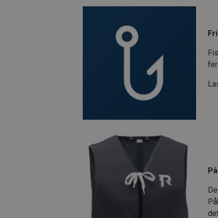
Fr
Fis
fer
La
På
Det
På
det