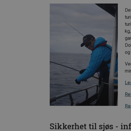
De
tur
tur
kg,
gan
Do
og
Ve
min
Le
Rel
Ras
Sikkerhet til sjøs - in