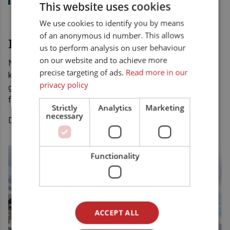
This website uses cookies
We use cookies to identify you by means
of an anonymous id number. This allows
Din Tur sørger for rammene
us to perform analysis on user behaviour
on our website and to achieve more
Når dere reiser på fisketur til Norge med oss, skal dere
precise targeting of ads.
Read more in our
kunne fokusere på det som faktisk betyr noe: tid sammen,
privacy policy
gode opplevelser ute på sjøen og kanskje den største
fisken så langt.
Strictly
Analytics
Marketing
necessary
Det praktiske tar vi oss av.
Functionality
ACCEPT ALL