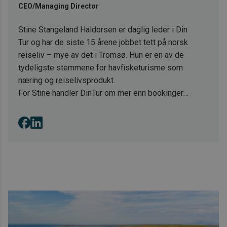
CEO/Managing Director
Stine Stangeland Haldorsen er daglig leder i Din
Tur og har de siste 15 årene jobbet tett på norsk
reiseliv – mye av det i Tromsø. Hun er en av de
tydeligste stemmene for havfisketurisme som
næring og reiselivsprodukt.
For Stine handler DinTur om mer enn bookinger
og destinasjoner. Det handler om
arbeidsplasser i distriktet, om Norge som
reisemål – og om at gjester fra hele verden skal
oppleve noe de ellers aldri ville funnet på
egenhånd.
Når hun skriver på bloggen, er det med
kunnskap fra feltet, ikke fra et kontor.