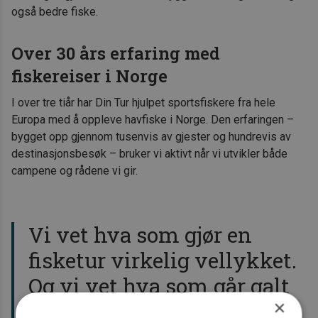
også bedre fiske.
Over 30 års erfaring med
fiskereiser i Norge
I over tre tiår har Din Tur hjulpet sportsfiskere fra hele
Europa med å oppleve havfiske i Norge. Den erfaringen –
bygget opp gjennom tusenvis av gjester og hundrevis av
destinasjonsbesøk – bruker vi aktivt når vi utvikler både
campene og rådene vi gir.
Vi vet hva som gjør en
fisketur virkelig vellykket.
Og vi vet hva som går galt
×
når noe ikke stemmer.